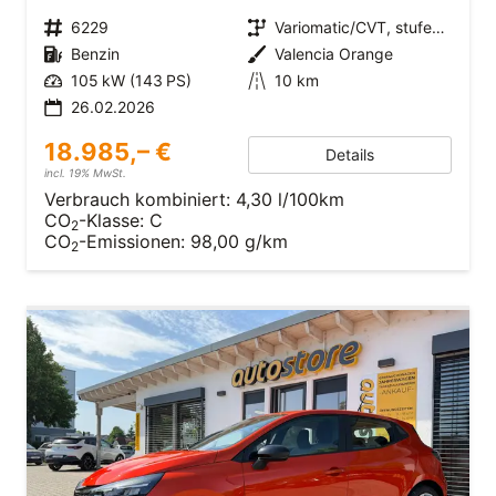
6229
Variomatic/CVT, stufenlos
Benzin
Valencia Orange
105 kW (143 PS)
10 km
26.02.2026
18.985,– €
Details
incl. 19% MwSt.
Verbrauch kombiniert:
4,30 l/100km
CO
-Klasse:
C
2
CO
-Emissionen:
98,00 g/km
2