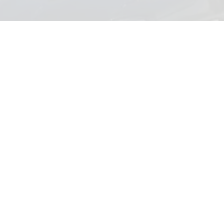
AutoStore Großostheim
Bauhofstraße 18
63762 Großostheim
Routenplaner
Öffnungszeiten
Montag bis Freitag