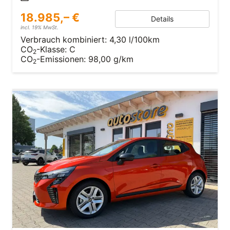
18.985,– €
Details
incl. 19% MwSt.
Verbrauch kombiniert:
4,30 l/100km
CO
-Klasse:
C
2
CO
-Emissionen:
98,00 g/km
2