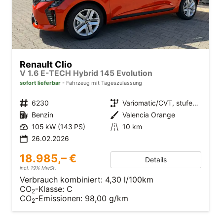
Renault Clio
V 1.6 E-TECH Hybrid 145 Evolution
sofort lieferbar
Fahrzeug mit Tageszulassung
6230
Variomatic/CVT, stufenlos
Benzin
Valencia Orange
105 kW (143 PS)
10 km
26.02.2026
18.985,– €
Details
incl. 19% MwSt.
Verbrauch kombiniert:
4,30 l/100km
CO
-Klasse:
C
2
CO
-Emissionen:
98,00 g/km
2