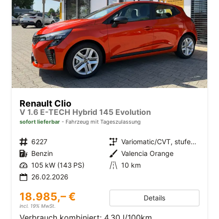
Renault Clio
V 1.6 E-TECH Hybrid 145 Evolution
sofort lieferbar
Fahrzeug mit Tageszulassung
6227
Variomatic/CVT, stufenlos
Benzin
Valencia Orange
105 kW (143 PS)
10 km
26.02.2026
18.985,– €
Details
incl. 19% MwSt.
Verbrauch kombiniert:
4,30 l/100km