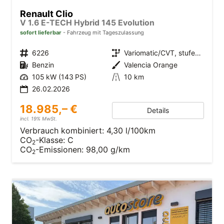
Renault Clio
V 1.6 E-TECH Hybrid 145 Evolution
sofort lieferbar
Fahrzeug mit Tageszulassung
6226
Variomatic/CVT, stufenlos
Benzin
Valencia Orange
105 kW (143 PS)
10 km
26.02.2026
18.985,– €
Details
incl. 19% MwSt.
Verbrauch kombiniert:
4,30 l/100km
CO
-Klasse:
C
2
CO
-Emissionen:
98,00 g/km
2