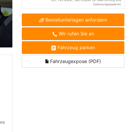
incl. 19% MwSt., den Kosten für Überführung und
Zulassungspapieren
Bestellunterlagen anfordern
Wir rufen Sie an
Fahrzeug parken
Fahrzeugexpose (PDF)
pro