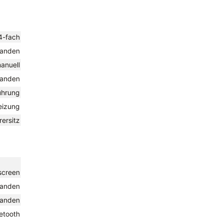
 4-fach
handen
anuell
handen
führung
heizung
rersitz
screen
handen
handen
uetooth