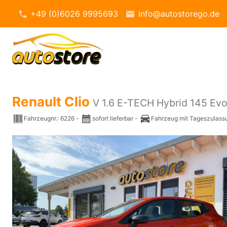
+49 (0)6026 9995693
info@autostorego.de
Renault Clio
V 1.6 E-TECH Hybrid 145 Evo
Fahrzeugnr.:
6226
sofort lieferbar
Fahrzeug mit Tageszulass