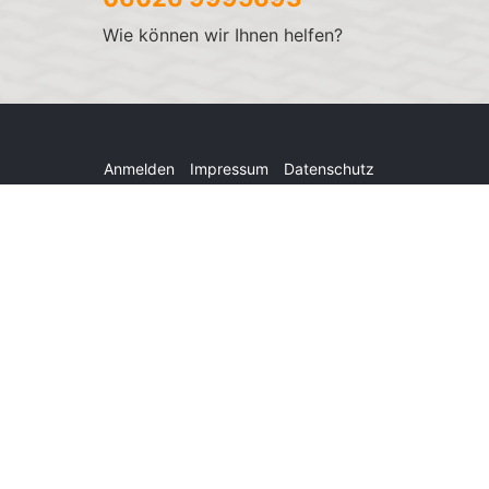
Wie können wir Ihnen helfen?
Anmelden
Impressum
Datenschutz
Cookie-Einstellungen
Weitere Informationen zum offiziellen Kraftstoffverbrauch
und zu den offiziellen spezifischen CO
-Emissionen und
2
gegebenenfalls zum Stromverbrauch neuer PKW können dem
'Leitfaden über den offiziellen Kraftstoffverbrauch, die
offiziellen spezifischen CO
-Emissionen und den offiziellen
2
Stromverbrauch neuer PKW' entnommen werden, der an
allen Verkaufsstellen und bei der 'Deutschen Automobil
Treuhand GmbH' unentgeltlich erhältlich ist unter
www.dat.de.
© 2026
AutoStore Großostheim
,
Bauhofstr. 18
,
63762
Großostheim,
+49 (0)6026 9995693