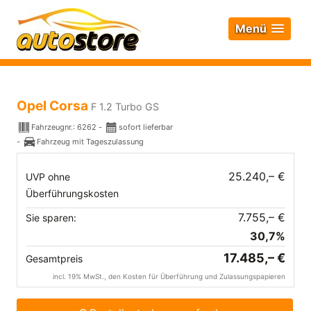
Menü
Opel Corsa
F 1.2 Turbo GS
Fahrzeugnr.:
6262
sofort lieferbar
Fahrzeug mit Tageszulassung
25.240,– €
UVP ohne
Überführungskosten
7.755,– €
Sie sparen:
30,7%
17.485,– €
Gesamtpreis
incl. 19% MwSt., den Kosten für Überführung und Zulassungspapieren