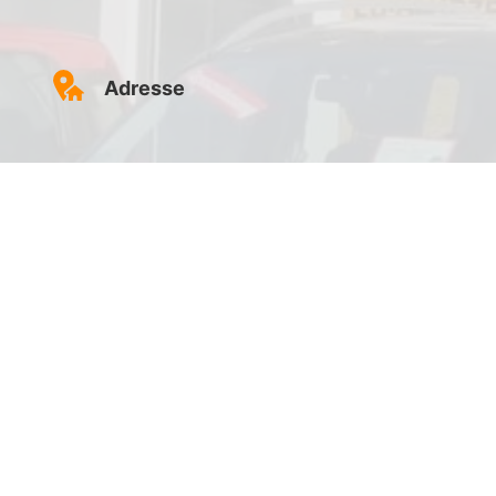
Adresse
AutoStore Großostheim
Bauhofstraße 18
63762 Großostheim
Routenplaner