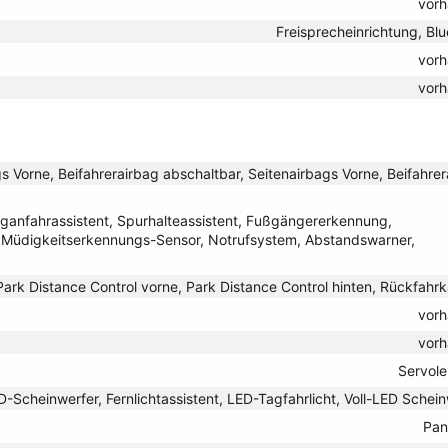
vor
Freisprecheinrichtung, Bl
vor
vor
s Vorne, Beifahrerairbag abschaltbar, Seitenairbags Vorne, Beifahre
ganfahrassistent, Spurhalteassistent, Fußgängererkennung,
Müdigkeitserkennungs-Sensor, Notrufsystem, Abstandswarner,
Park Distance Control vorne, Park Distance Control hinten, Rückfahr
vor
vor
Servol
D-Scheinwerfer, Fernlichtassistent, LED-Tagfahrlicht, Voll-LED Schei
Pan