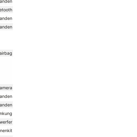
handen
uetooth
handen
handen
rairbag
kamera
handen
handen
enkung
nwerfer
nenkit