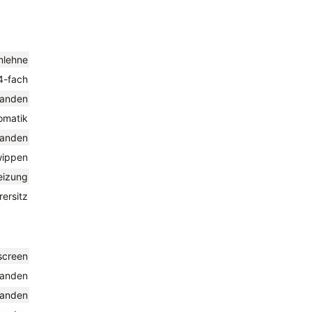
mlehne
 4-fach
handen
omatik
handen
twippen
heizung
rersitz
screen
handen
handen