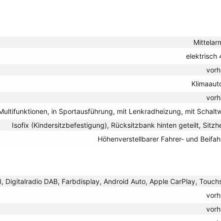
Mittelar
elektrisch
vor
Klimaaut
vor
t Multifunktionen, in Sportausführung, mit Lenkradheizung, mit Schal
Isofix (Kindersitzbefestigung), Rücksitzbank hinten geteilt, Sitz
Höhenverstellbarer Fahrer- und Beifah
B, Digitalradio DAB, Farbdisplay, Android Auto, Apple CarPlay, Touch
vor
vor