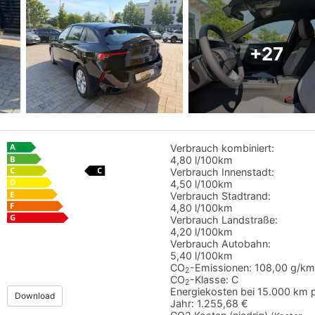
+27
Verbrauch kombiniert:
4,80 l/100km
Verbrauch Innenstadt:
4,50 l/100km
Verbrauch Stadtrand:
4,80 l/100km
Verbrauch Landstraße:
4,20 l/100km
Verbrauch Autobahn:
5,40 l/100km
CO
-Emissionen:
108,00 g/km
2
CO
-Klasse:
C
2
Energiekosten bei 15.000 km 
Download
Jahr:
1.255,68 €