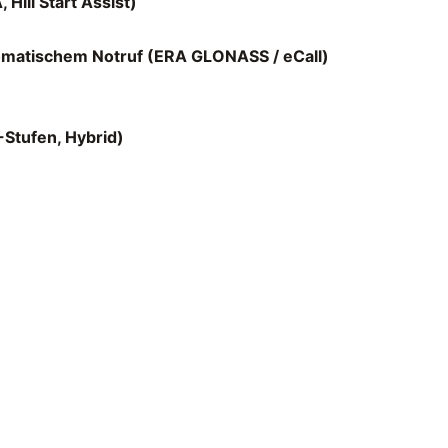
Hill Start Assist)
omatischem Notruf (ERA GLONASS / eCall)
Stufen, Hybrid)