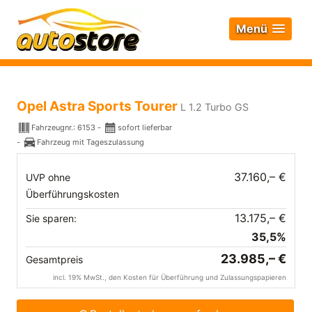
Menü
Opel Astra Sports Tourer
L 1.2 Turbo GS
Fahrzeugnr.:
6153
sofort lieferbar
Fahrzeug mit Tageszulassung
37.160,– €
UVP ohne
Überführungskosten
13.175,– €
Sie sparen:
35,5%
23.985,– €
Gesamtpreis
incl. 19% MwSt., den Kosten für Überführung und Zulassungspapieren