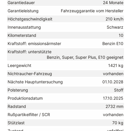
Garantiedauer
24 Monate
Garantieleistung
Fahrzeuggarantie vom Hersteller
Höchstgeschwindigkeit
210 km/h
Innenausstattung
Schwarz
Kilometerstand
10
Kraftstoff: emissionsärmster
Benzin E10
Kraftstoff: unterstützte
Benzin, Super, Super Plus, E10 geeignet
Leergewicht
1421 kg
Nichtraucher-Fahrzeug
vorhanden
Nächste Hauptuntersuchung
01.10.2028
Polsterung
Stoff
Produktionsdatum
17.10.2025
Radstand
2732 mm
Rußpartikelfilter / SCR
vorhanden
Stützlast
70 kg
Zustand
unfallfrei