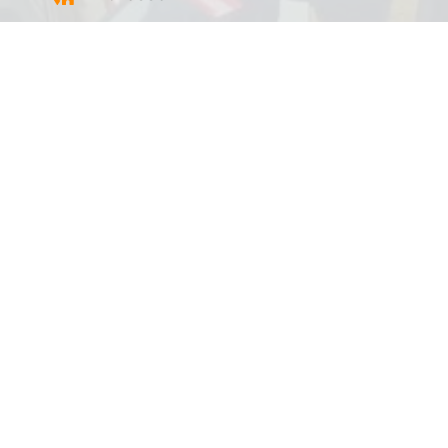
AutoStore Großostheim
Bauhofstraße 18
63762 Großostheim
Routenplaner
Öffnungszeiten