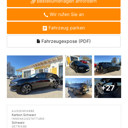
Bestellunterlagen anfordern
Wir rufen Sie an
Fahrzeug parken
Fahrzeugexpose (PDF)
+27
AUSSENFARBE
Karbon Schwarz
INNENAUSSTATTUNG
Schwarz
GETRIEBE