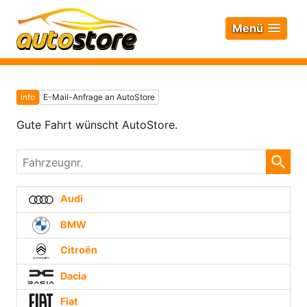
Menü
info
E-Mail-Anfrage an AutoStore
Gute Fahrt wünscht AutoStore.
Fahrzeugnr.
Audi
BMW
Citroën
Dacia
Fiat