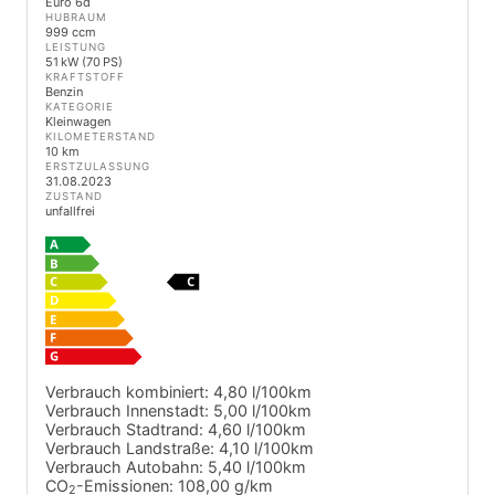
Euro 6d
HUBRAUM
999 ccm
LEISTUNG
51 kW (70 PS)
KRAFTSTOFF
Benzin
KATEGORIE
Kleinwagen
KILOMETERSTAND
10 km
ERSTZULASSUNG
31.08.2023
ZUSTAND
unfallfrei
Verbrauch kombiniert:
4,80 l/100km
Verbrauch Innenstadt:
5,00 l/100km
Verbrauch Stadtrand:
4,60 l/100km
Verbrauch Landstraße:
4,10 l/100km
Verbrauch Autobahn:
5,40 l/100km
CO
-Emissionen:
108,00 g/km
2