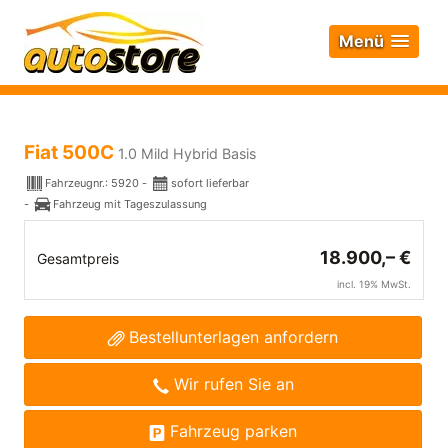
Menü
Fiat 500C
1.0 Mild Hybrid Basis
Fahrzeugnr.:
5920
sofort lieferbar
Fahrzeug mit Tageszulassung
18.900,– €
Gesamtpreis
incl. 19% MwSt.
Bestellunterlagen anfordern
Wir rufen Sie an
Fahrzeug parken