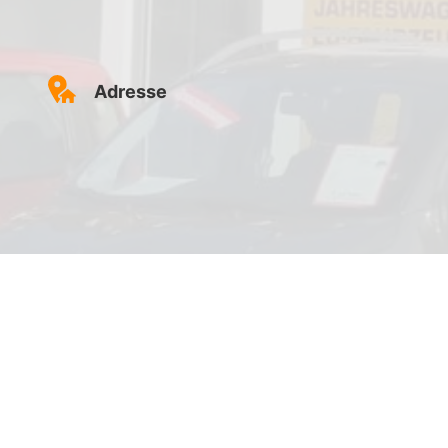
Adresse
AutoStore Großostheim
Bauhofstraße 18
63762 Großostheim
Routenplaner