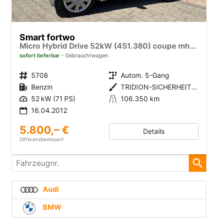
Smart fortwo
Micro Hybrid Drive 52kW (451.380) coupe mhd passion Euro
sofort lieferbar
Gebrauchtwagen
5708
Autom. 5-Gang
Benzin
TRIDION-SICHERHEITSZELLE SILBER
52 kW (71 PS)
106.350 km
16.04.2012
5.800,– €
Details
Differenzbesteuert
Fahrzeugnr.
Audi
BMW