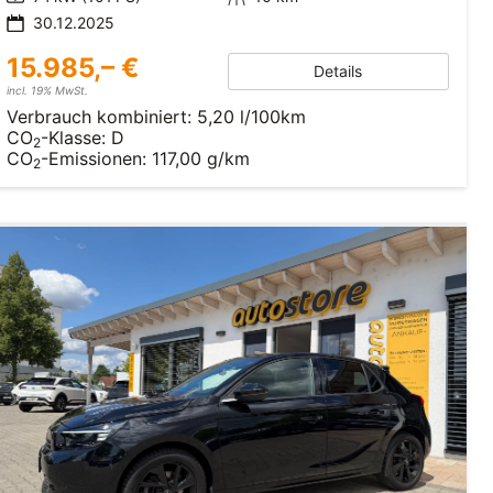
30.12.2025
15.985,– €
Details
incl. 19% MwSt.
Verbrauch kombiniert:
5,20 l/100km
CO
-Klasse:
D
2
CO
-Emissionen:
117,00 g/km
2