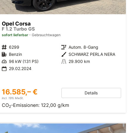
Opel Corsa
F 1.2 Turbo GS
sofort lieferbar
Gebrauchtwagen
6299
Autom. 8-Gang
Benzin
SCHWARZ PERLA NERA
96 kW (131 PS)
29.900 km
29.02.2024
16.585,– €
Details
incl. 19% MwSt.
CO
-Emissionen:
122,00 g/km
2