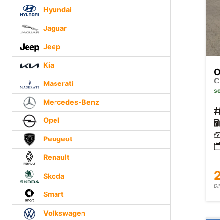
Hyundai
Jaguar
Jeep
Kia
O
C
Maserati
so
Mercedes-Benz
Opel
Peugeot
Renault
2
Skoda
Di
Smart
Volkswagen