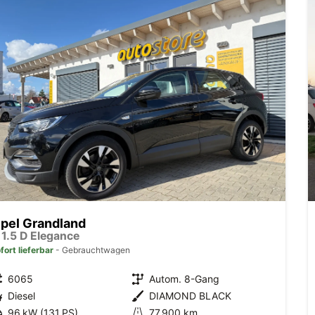
pel Grandland
 1.5 D Elegance
fort lieferbar
Gebrauchtwagen
6065
Autom. 8-Gang
Diesel
DIAMOND BLACK
96 kW (131 PS)
77.900 km