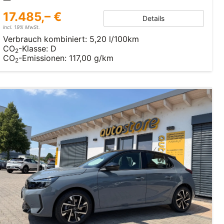
17.485,– €
Details
incl. 19% MwSt.
Verbrauch kombiniert:
5,20 l/100km
CO
-Klasse:
D
2
CO
-Emissionen:
117,00 g/km
2