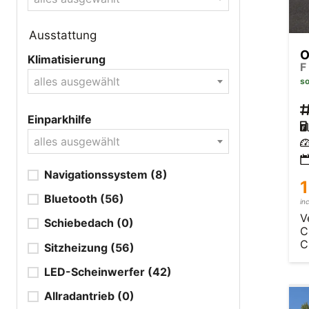
Ausstattung
O
Klimatisierung
F
alles ausgewählt
so
Einparkhilfe
alles ausgewählt
Navigationssystem
(8)
1
Bluetooth
(56)
in
V
Schiebedach
(0)
C
C
Sitzheizung
(56)
LED-Scheinwerfer
(42)
Allradantrieb
(0)