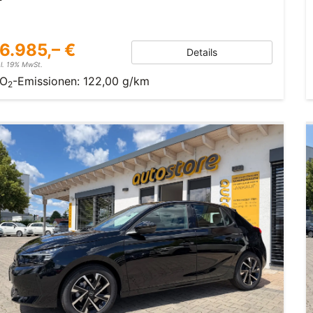
6.985,– €
Details
cl. 19% MwSt.
O
-Emissionen:
122,00 g/km
2