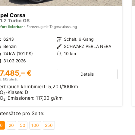
pel Corsa
 1.2 Turbo GS
fort lieferbar
Fahrzeug mit Tageszulassung
6243
Schalt. 6-Gang
Benzin
SCHWARZ PERLA NERA
74 kW (101 PS)
10 km
31.03.2026
7.485,– €
Details
cl. 19% MwSt.
erbrauch kombiniert:
5,20 l/100km
O
-Klasse:
D
2
O
-Emissionen:
117,00 g/km
2
tensätze pro Seite:
10
20
50
100
250