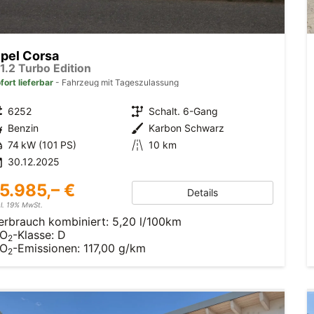
pel Corsa
 1.2 Turbo Edition
fort lieferbar
Fahrzeug mit Tageszulassung
6252
Schalt. 6-Gang
Benzin
Karbon Schwarz
74 kW (101 PS)
10 km
30.12.2025
5.985,– €
Details
cl. 19% MwSt.
erbrauch kombiniert:
5,20 l/100km
O
-Klasse:
D
2
O
-Emissionen:
117,00 g/km
2