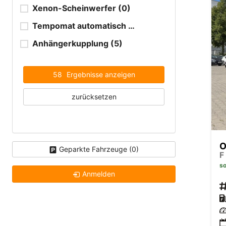
Xenon-Scheinwerfer
(0)
Tempomat automatisch (ACC)
(13)
Anhängerkupplung
(5)
58
Ergebnisse anzeigen
zurücksetzen
O
Geparkte Fahrzeuge (
0
)
F
so
Anmelden