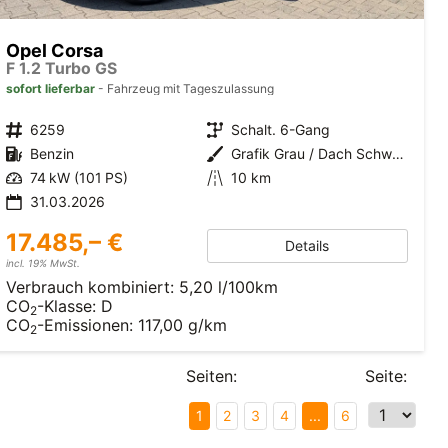
Opel Corsa
F 1.2 Turbo GS
sofort lieferbar
Fahrzeug mit Tageszulassung
6259
Schalt. 6-Gang
Benzin
Grafik Grau / Dach Schwarz
74 kW (101 PS)
10 km
31.03.2026
17.485,– €
Details
incl. 19% MwSt.
Verbrauch kombiniert:
5,20 l/100km
CO
-Klasse:
D
2
CO
-Emissionen:
117,00 g/km
2
Seiten:
Seite:
1
2
3
4
...
6