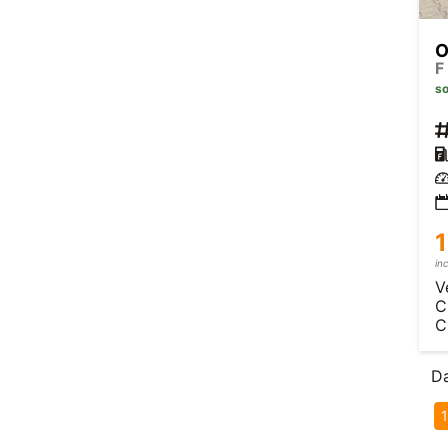
O
F
so
1
in
V
C
C
Da