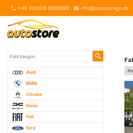
+49 (0)6026 9995693
info@autostorego.de
Fahrzeugnr.
Fa
Audi
BMW
Citroën
Dacia
Fiat
Ford