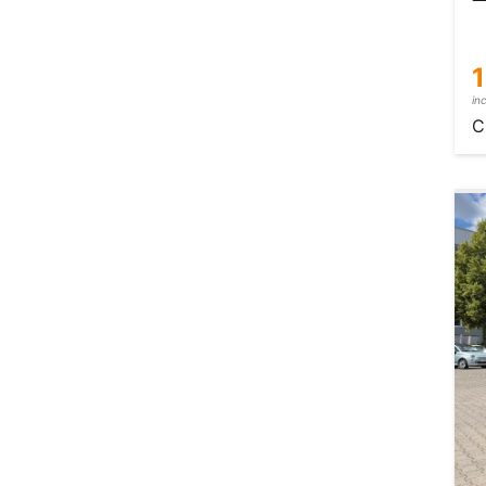
1
in
C