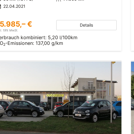
22.04.2021
5.985,– €
Details
cl. 19% MwSt.
erbrauch kombiniert:
5,20 l/100km
O
-Emissionen:
137,00 g/km
2