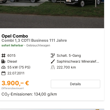
Opel Combo
Combi 1,3 CDTI Business 111 Jahre
sofort lieferbar
Gebrauchtwagen
6015
Schalt. 5-Gang
Diesel
Saphirschwarz Mineraleffekt
55 kW (75 PS)
222.700 km
22.07.2011
3.900,– €
Details
Differenzbesteuert
CO
-Emissionen:
134,00 g/km
2